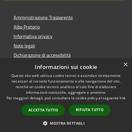
Amministrazione Trasparente
Albo Pretorio
Informativa privacy
Note legali
Dichiarazione di accessibilità
×
Obiettivi di accessibilità
Informazioni sui cookie
Questo sito web utilizza cookie tecnici e assimilati strettamente
necessari al corretto funzionamento e alla navigazione del sito,
nonché un cookie tecnico analitico al solo fine di elaborare
informazioni statistiche, aggregate e anonime.
RSS
Copyright © 2026 • Comune di
Per maggiori dettagli, può consultare la cookie policy al seguente
link
Accessibilità
Monticelli d'Ongina • Powered
Privacy
Municipium
Accesso
by
•
RIFIUTA TUTTO
ACCETTA TUTTO
Cookie
redazione
Mappa del sito
MOSTRA DETTAGLI