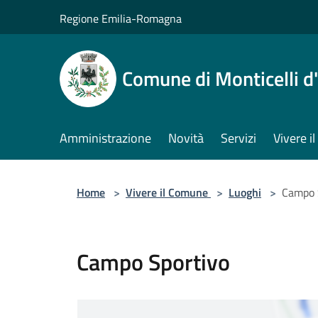
Salta al contenuto principale
Regione Emilia-Romagna
Comune di Monticelli d
Amministrazione
Novità
Servizi
Vivere 
Home
>
Vivere il Comune
>
Luoghi
>
Campo 
Campo Sportivo