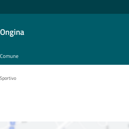
'Ongina
il Comune
Sportivo