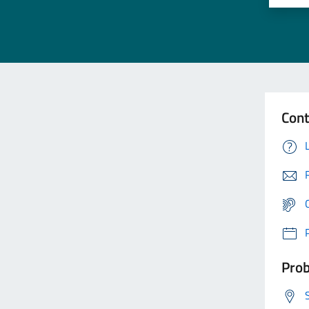
Cont
Prob