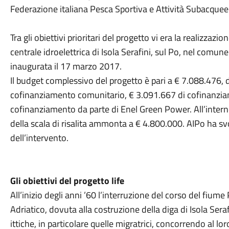
Federazione italiana Pesca Sportiva e Attività Subacquee
Tra gli obiettivi prioritari del progetto vi era la realizzazio
centrale idroelettrica di Isola Serafini, sul Po, nel comune
inaugurata il 17 marzo 2017.
Il budget complessivo del progetto è pari a € 7.088.476, d
cofinanziamento comunitario, € 3.091.667 di cofinanziam
cofinanziamento da parte di Enel Green Power. All’interno 
della scala di risalita ammonta a € 4.800.000. AIPo ha sv
dell’intervento.
Gli obiettivi del progetto life
All’inizio degli anni ’60 l’interruzione del corso del fiu
Adriatico, dovuta alla costruzione della diga di Isola Sera
ittiche, in particolare quelle migratrici, concorrendo al lo