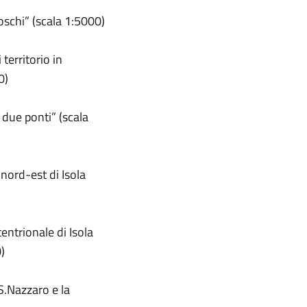
schi” (scala 1:5000)
erritorio in
0)
 due ponti” (scala
ord-est di Isola
ntrionale di Isola
)
S.Nazzaro e la