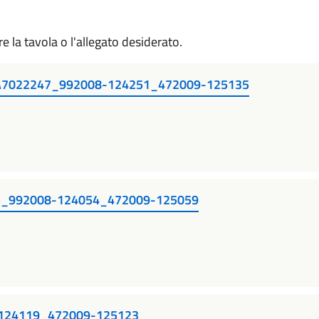
re la tavola o l'allegato desiderato.
i_A7022247_992008-124251_472009-125135
_992008-124054_472009-125059
124119_472009-125123