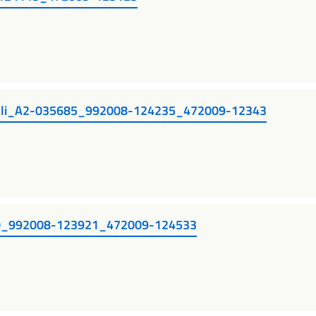
elli_A2-035685_992008-124235_472009-12343
_992008-123921_472009-124533