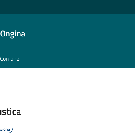
'Ongina
il Comune
ustica
azione