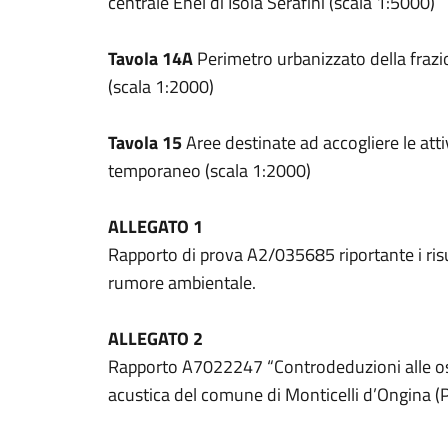
centrale Enel di Isola Serafini (scala 1:5000)
Tavola 14A
Perimetro urbanizzato della frazi
(scala 1:2000)
Tavola 15
Aree destinate ad accogliere le att
temporaneo (scala 1:2000)
ALLEGATO 1
Rapporto di prova A2/035685 riportante i risul
rumore ambientale.
ALLEGATO 2
Rapporto A7022247 “Controdeduzioni alle osse
acustica del comune di Monticelli d’Ongina (P