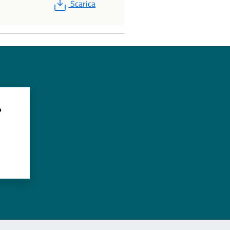
PDF
Scarica
?