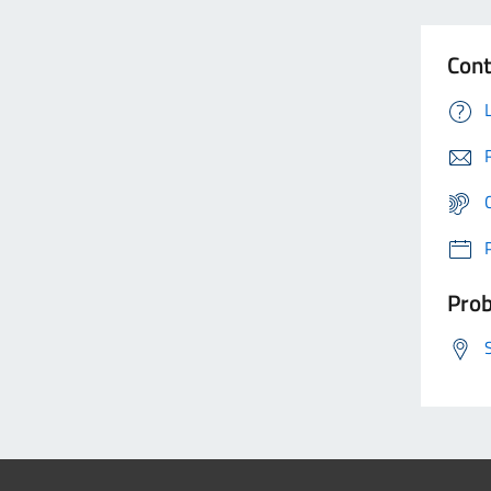
Cont
Prob