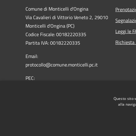
Comune di Monticelli d'Ongina
Prenotaz
Via Cavalieri di Vittorio Veneto 2, 29010
Segnalazi
Monticelli d'Ongina (PC)
Leggi le 
Codice Fiscale: 00182220335
Richiesta
Partita IVA: 00182220335
Email:
protocollo@comune.monticelli.pc.it
PEC:
comune.monticelli@sintranet.legalmail.it
Centralino Unico: 0523.820441
Questo sito 
alla navig
RSS
Accessibilità
Privacy
Cookie
Mappa de