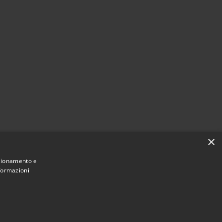
×
nzionamento e
nformazioni
Municipium
Accesso
 Monticelli d'Ongina • Powered by
•