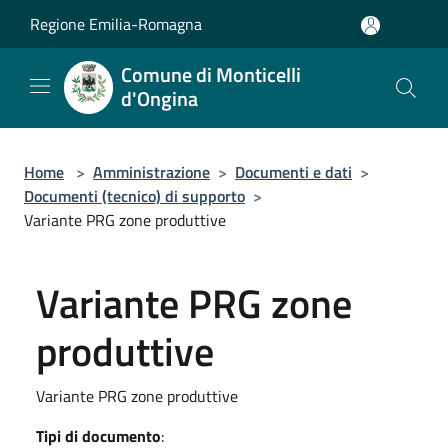
Salta al contenuto principale
Regione Emilia-Romagna
Comune di Monticelli
d'Ongina
Home
>
Amministrazione
>
Documenti e dati
>
Documenti (tecnico) di supporto
>
Variante PRG zone produttive
Variante PRG zone
produttive
Variante PRG zone produttive
Tipi di documento
: