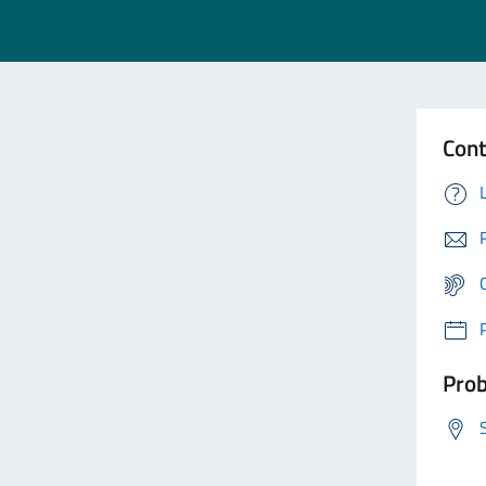
Cont
Prob