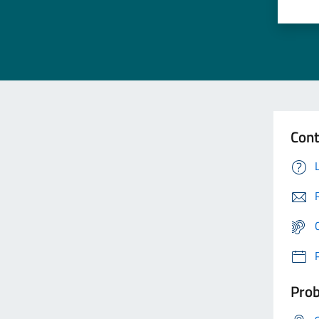
Cont
Prob