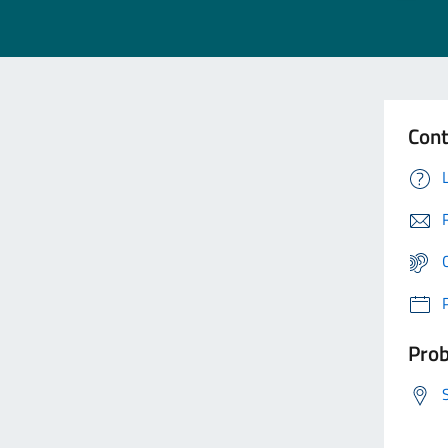
Cont
Prob