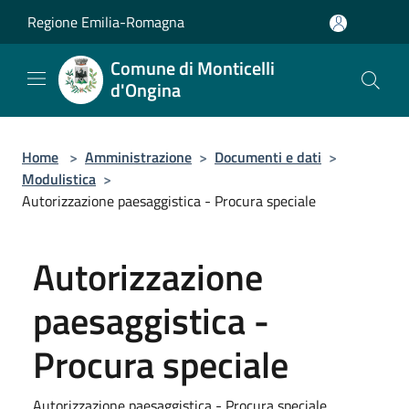
Salta al contenuto principale
Regione Emilia-Romagna
Comune di Monticelli
d'Ongina
Home
>
Amministrazione
>
Documenti e dati
>
Modulistica
>
Autorizzazione paesaggistica - Procura speciale
Autorizzazione
paesaggistica -
Procura speciale
Autorizzazione paesaggistica - Procura speciale